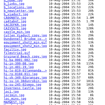
b_home.jpg
              10-Aug-2004 15:52    16k  

b_links.jpg
             10-Aug-2004 15:53    22k  

b_locations.jpg
         10-Aug-2004 15:53    22k  

b_newsletter.jpg
        10-Aug-2004 15:53    20k  

b_viaduct.jpg
           10-Aug-2004 15:53    22k  

CA0QN8TU.jpg
            10-Aug-2004 15:54   1.0M  

ca4tabgt.jpg
            10-Aug-2004 15:55   1.7M  

CACZEFKR.jpg
            10-Aug-2004 15:55    14k  

CAIV5G7E.jpg
            10-Aug-2004 15:55   128k  

castle_min.jpg
          10-Aug-2004 15:55     6k  

Cullen Viaduct copy.jpg
 10-Aug-2004 15:55    29k  

Dundonnell Bridge co..>
 10-Aug-2004 15:55    44k  

equipment_shot2_min.gif
 10-Aug-2004 15:55    13k  

equipment_shot2_min.jpg
 10-Aug-2004 15:55     6k  

faciltiy.jpg
            10-Aug-2004 15:56    30k  

filmstrip1.gif
          10-Aug-2004 15:56    24k  

Gruinard Beach copy.jpg
 10-Aug-2004 15:56    27k  

hi-ba-0001-002.jpg
      10-Aug-2004 15:56    29k  

hi-in-399-08.jpg
        10-Aug-2004 15:56   115k  

hi-in-401-19.jpg
        10-Aug-2004 15:56    29k  

hi-lo-819-01lagganda..>
 10-Aug-2004 15:57    81k  

hi-ro-0104-011.jpg
      10-Aug-2004 15:57    62k  

hi-sk-349-02oransay.jpg
 10-Aug-2004 15:57    68k  

hi-su-14-38dunrobin.jpg
 10-Aug-2004 15:57   101k  

hi-su-245-02smoo.jpg
    10-Aug-2004 15:58   101k  

Inverness Castle.jpg
    10-Aug-2004 15:58    20k  

loc1.jpg
                10-Aug-2004 15:58    13k  

loc1min.jpg
             10-Aug-2004 15:58     8k  

loc_mins.jpg
            10-Aug-2004 15:58    21k  

MAPWEST.jpg
             10-Aug-2004 15:58    55k  
