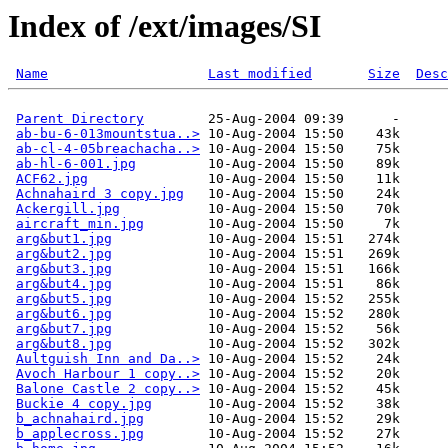
Index of /ext/images/SI
Name
Last modified
Size
Desc
Parent Directory
        25-Aug-2004 09:39      -  

ab-bu-6-013mountstua..>
 10-Aug-2004 15:50    43k  

ab-cl-4-05breachacha..>
 10-Aug-2004 15:50    75k  

ab-hl-6-001.jpg
         10-Aug-2004 15:50    89k  

ACF62.jpg
               10-Aug-2004 15:50    11k  

Achnahaird 3 copy.jpg
   10-Aug-2004 15:50    24k  

Ackergill.jpg
           10-Aug-2004 15:50    70k  

aircraft_min.jpg
        10-Aug-2004 15:50     7k  

arg&but1.jpg
            10-Aug-2004 15:51   274k  

arg&but2.jpg
            10-Aug-2004 15:51   269k  

arg&but3.jpg
            10-Aug-2004 15:51   166k  

arg&but4.jpg
            10-Aug-2004 15:51    86k  

arg&but5.jpg
            10-Aug-2004 15:52   255k  

arg&but6.jpg
            10-Aug-2004 15:52   280k  

arg&but7.jpg
            10-Aug-2004 15:52    56k  

arg&but8.jpg
            10-Aug-2004 15:52   302k  

Aultguish Inn and Da..>
 10-Aug-2004 15:52    24k  

Avoch Harbour 1 copy..>
 10-Aug-2004 15:52    20k  

Balone Castle 2 copy..>
 10-Aug-2004 15:52    45k  

Buckie 4 copy.jpg
       10-Aug-2004 15:52    38k  

b_achnahaird.jpg
        10-Aug-2004 15:52    29k  

b_applecross.jpg
        10-Aug-2004 15:52    27k  
